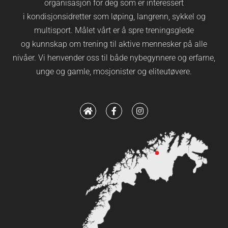
organisasjon for deg som er interessert
i kondisjonsidretter som løping, langrenn, sykkel og
multisport. Målet vårt er å spre treningsglede
og kunnskap om trening til aktive mennesker på alle
nivåer. Vi henvender oss til både nybegynnere og erfarne,
unge og gamle, mosjonister og eliteutøvere.
H
F
I
o
a
n
m
c
s
e
e
t
b
a
o
g
o
r
k
a
-
m
f