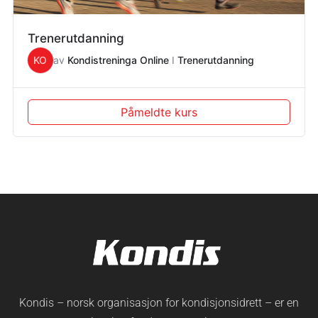
Trenerutdanning
KO
av
Kondistreninga Online
I
Trenerutdanning
Påmeldte kurs
Kondis – norsk organisasjon for kondisjonsidrett – er en