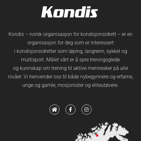
Kondis – norsk organisasjon for kondisjonsidrett – er en
organisasjon for deg som er interessert
i kondisjonsidretter som løping, langrenn, sykkel og
multisport. Målet vårt er å spre treningsglede
og kunnskap om trening til aktive mennesker på alle
nivåer. Vi henvender oss til både nybegynnere og erfarne,
unge og gamle, mosjonister og eliteutøvere.
H
F
I
o
a
n
m
c
s
e
e
t
b
a
o
g
o
r