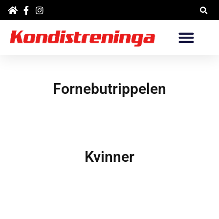
Hopp
rett
til
innholdet
Fornebutrippelen
Kvinner