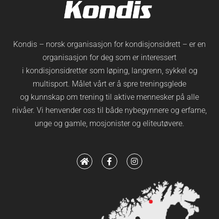
Kondis – norsk organisasjon for kondisjonsidrett – er en
organisasjon for deg som er interessert
i kondisjonsidretter som løping, langrenn, sykkel og
multisport. Målet vårt er å spre treningsglede
og kunnskap om trening til aktive mennesker på alle
nivåer. Vi henvender oss til både nybegynnere og erfarne,
unge og gamle, mosjonister og eliteutøvere.
H
F
I
o
a
n
m
c
s
e
e
t
b
a
o
g
o
r
k
a