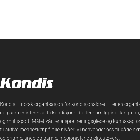
Kondis – norsk organisasjon for kondisjonsidrett – er en organi
deg som er interessert i kondisjonsidretter som løping, langrenn,
og multisport. Målet vårt er å spre treningsglede og kunnskap o
til aktive mennesker på alle nivåer. Vi henvender oss til både n
og erfarne, unge og gamle, mosjonister og eliteutøvere.