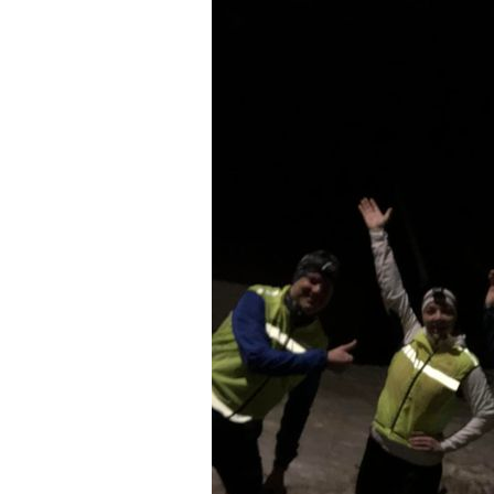
Nydelig
økt