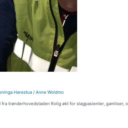
eninga Harestua
/
Anne Woldmo
fra trønderhovedstaden Rolig økt for slagpasienter, gamliser, o