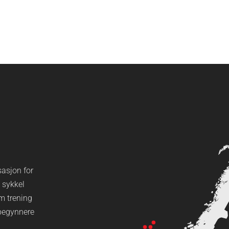
sasjon for
 sykkel
m trening
ybegynnere