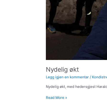
Nydelig økt
Legg igjen en kommentar
/
Kondistr
Nydelig økt, med hedersgjest Harald 
Read More »