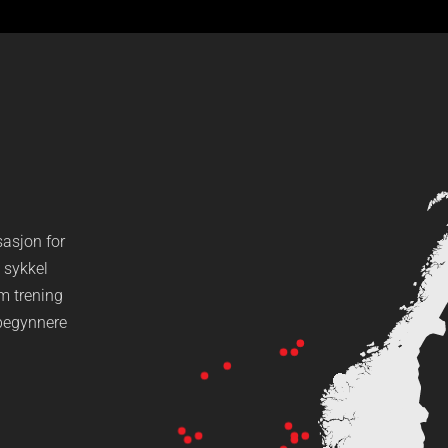
sasjon for
 sykkel
m trening
ybegynnere