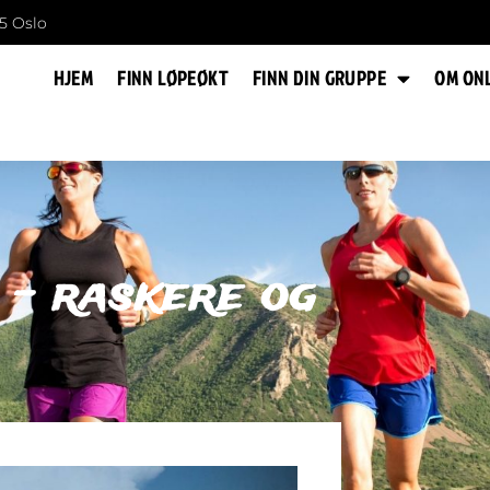
5 Oslo
HJEM
FINN LØPEØKT
FINN DIN GRUPPE
OM ON
 – raskere og