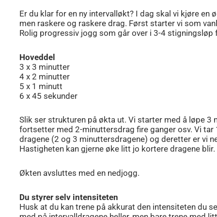
Er du klar for en ny intervalløkt? I dag skal vi kjøre en
men raskere og raskere drag. Først starter vi som van
Rolig progressiv jogg som går over i 3-4 stigningsløp 
Hoveddel
3 x 3 minutter
4 x 2 minutter
5 x 1 minutt
6 x 45 sekunder
Slik ser strukturen på økta ut. Vi starter med å løpe 3 
fortsetter med 2-minuttersdrag fire ganger osv. Vi ta
dragene (2 og 3 minuttersdragene) og deretter er vi n
Hastigheten kan gjerne øke litt jo kortere dragene blir.
Økten avsluttes med en nedjogg.
Du styrer selv intensiteten
Husk at du kan trene på akkurat den intensiteten du se
med på intervalldragene heller, men bare trene med litt s