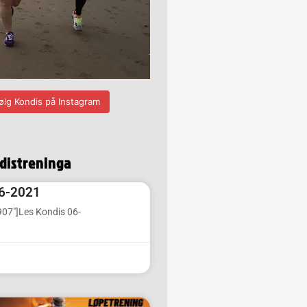
ølg Kondis på Instagram
ndistreninga
6-2021
907″]Les Kondis 06-