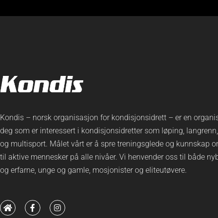
Kondis – norsk organisasjon for kondisjonsidrett – er en organi
deg som er interessert i kondisjonsidretter som løping, langrenn,
og multisport. Målet vårt er å spre treningsglede og kunnskap o
til aktive mennesker på alle nivåer. Vi henvender oss til både n
og erfarne, unge og gamle, mosjonister og eliteutøvere.
H
F
I
o
a
n