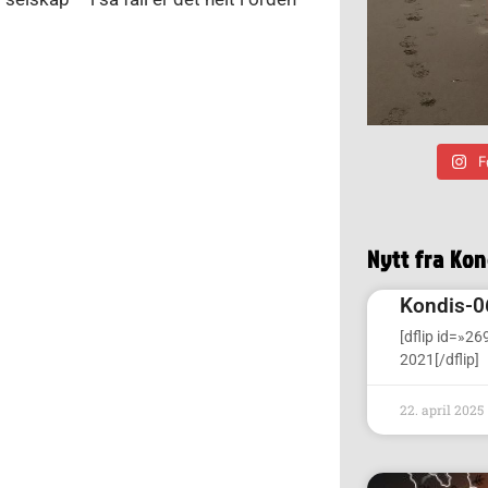
F
Nytt fra Ko
Kondis-0
[dflip id=»26
2021[/dflip]
22. april 2025