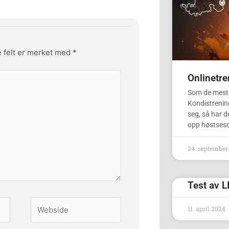
e felt er merket med
*
Onlinetre
Som de mest
Kondistrening
seg, så har de
opp høstses
24. september
Test av 
Webside
11. april 2024