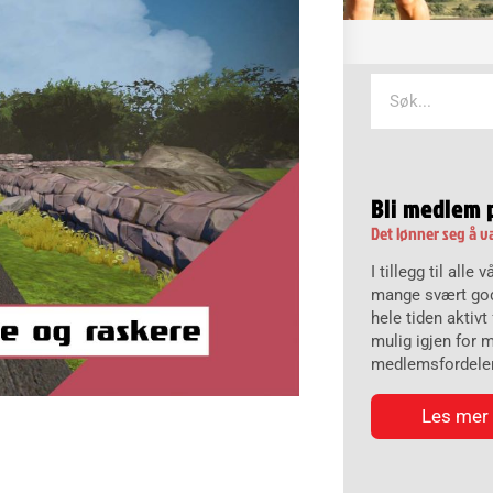
Søk
Bli medlem 
Det lønner seg å 
I tillegg til alle
mange svært god
hele tiden aktiv
mulig igjen for 
medlemsfordeler
Les mer