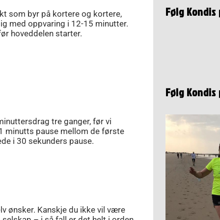
Følg Kondis
 økt som byr på kortere og kortere,
lig med oppvaring i 12-15 minutter.
før hoveddelen starter.
Følg Kondis
minuttersdrag tre ganger, før vi
r 1 minutts pause mellom de første
ede i 30 sekunders pause.
lv ønsker. Kanskje du ikke vil være
elskap – i så fall er det helt i orden