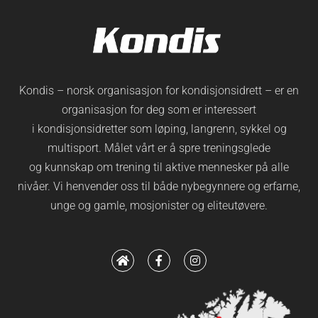
Kondis – norsk organisasjon for kondisjonsidrett – er en
organisasjon for deg som er interessert
i kondisjonsidretter som løping, langrenn, sykkel og
multisport. Målet vårt er å spre treningsglede
og kunnskap om trening til aktive mennesker på alle
nivåer. Vi henvender oss til både nybegynnere og erfarne,
unge og gamle, mosjonister og eliteutøvere.
H
F
I
o
a
n
m
c
s
e
e
t
b
a
o
g