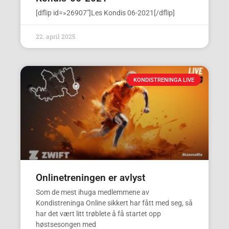
[dflip id=»26907″]Les Kondis 06-2021[/dflip]
22. april 2025
KONDISTRENINGA LIVE
Onlinetreningen er avlyst
Som de mest ihuga medlemmene av
Kondistreninga Online sikkert har fått med seg, så
har det vært litt trøblete å få startet opp
høstsesongen med