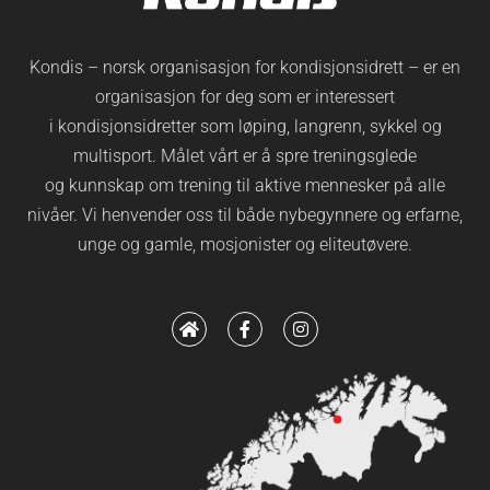
Kondis – norsk organisasjon for kondisjonsidrett – er en
organisasjon for deg som er interessert
i kondisjonsidretter som løping, langrenn, sykkel og
multisport. Målet vårt er å spre treningsglede
og kunnskap om trening til aktive mennesker på alle
nivåer. Vi henvender oss til både nybegynnere og erfarne,
unge og gamle, mosjonister og eliteutøvere.
H
F
I
o
a
n
m
c
s
e
e
t
b
a
o
g
o
r
k
a
-
m
f