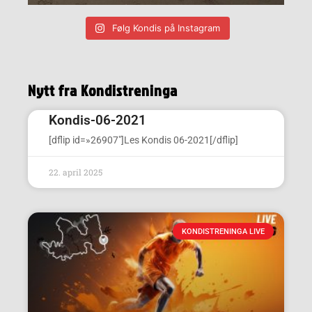
Følg Kondis på Instagram
Nytt fra Kondistreninga
Kondis-06-2021
[dflip id=»26907″]Les Kondis 06-2021[/dflip]
22. april 2025
KONDISTRENINGA LIVE