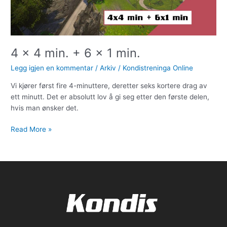
1
min.
4 x 4 min. + 6 x 1 min.
Legg igjen en kommentar
/
Arkiv
/
Kondistreninga Online
Vi kjører først fire 4-minuttere, deretter seks kortere drag av
ett minutt. Det er absolutt lov å gi seg etter den første delen,
hvis man ønsker det.
Read More »