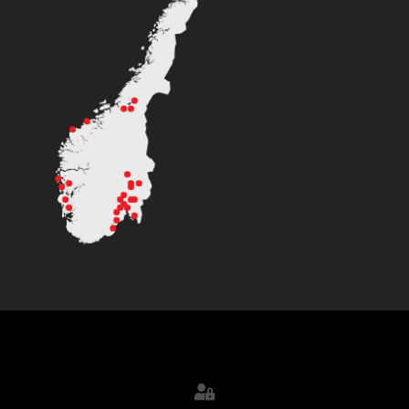
Kondis © All Rights Reserved.
Design by
GründerStudio