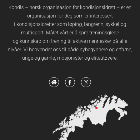
Kondis – norsk organisasjon for kondisjonsidrett – er en
organisasjon for deg som er interessert
i kondisjonsidretter som løping, langrenn, sykkel og
multisport. Målet vårt er å spre treningsglede
og kunnskap om trening til aktive mennesker på alle
nivåer. Vi henvender oss til både nybegynnere og erfarne,
unge og gamle, mosjonister og eliteutøvere.
H
F
I
o
a
n
m
c
s
e
e
t
b
a
o
g
o
r
k
a
-
m
f