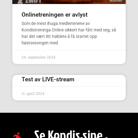
Onlinetreningen er avlyst
Som de mest ihuga medlemmene av
Kondistreninga Online sikkert har fått med seg, så
har det vært litt trøblete å få startet opp
høstsesongen med
24. september 2024
Test av LIVE-stream
11. april 2024
Se Kondis sine