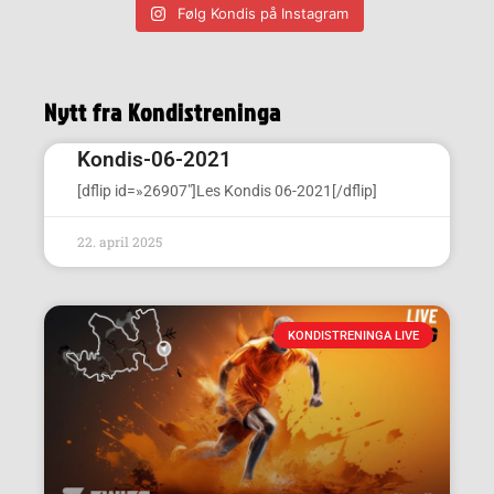
Følg Kondis på Instagram
Nytt fra Kondistreninga
Kondis-06-2021
[dflip id=»26907″]Les Kondis 06-2021[/dflip]
22. april 2025
KONDISTRENINGA LIVE