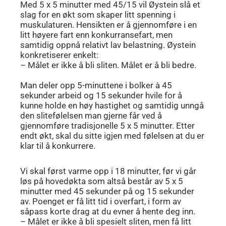
Med 5 x 5 minutter med 45/15 vil Øystein slå et
slag for en økt som skaper litt spenning i
muskulaturen. Hensikten er å gjennomføre i en
litt høyere fart enn konkurransefart, men
samtidig oppnå relativt lav belastning. Øystein
konkretiserer enkelt:
– Målet er ikke å bli sliten. Målet er å bli bedre.
Man deler opp 5-minuttene i bolker à 45
sekunder arbeid og 15 sekunder hvile for å
kunne holde en høy hastighet og samtidig unngå
den slitefølelsen man gjerne får ved å
gjennomføre tradisjonelle 5 x 5 minutter. Etter
endt økt, skal du sitte igjen med følelsen at du er
klar til å konkurrere.
Vi skal først varme opp i 18 minutter, før vi går
løs på hovedøkta som altså består av 5 x 5
minutter med 45 sekunder på og 15 sekunder
av. Poenget er få litt tid i overfart, i form av
såpass korte drag at du evner å hente deg inn.
– Målet er ikke å bli spesielt sliten, men få litt