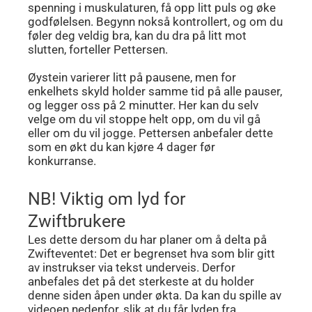
spenning i muskulaturen, få opp litt puls og øke
godfølelsen. Begynn nokså kontrollert, og om du
føler deg veldig bra, kan du dra på litt mot
slutten, forteller Pettersen.
Øystein varierer litt på pausene, men for
enkelhets skyld holder samme tid på alle pauser,
og legger oss på 2 minutter. Her kan du selv
velge om du vil stoppe helt opp, om du vil gå
eller om du vil jogge. Pettersen anbefaler dette
som en økt du kan kjøre 4 dager før
konkurranse.
NB! Viktig om lyd for
Zwiftbrukere
Les dette dersom du har planer om å delta på
Zwifteventet: Det er begrenset hva som blir gitt
av instrukser via tekst underveis. Derfor
anbefales det på det sterkeste at du holder
denne siden åpen under økta. Da kan du spille av
videoen nedenfor, slik at du får lyden fra