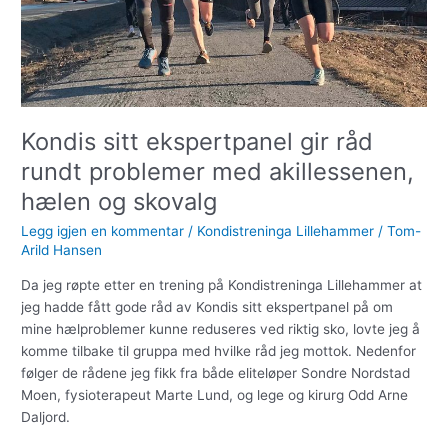
med
akillessenen,
hælen
og
skovalg
Kondis sitt ekspertpanel gir råd
rundt problemer med akillessenen,
hælen og skovalg
Legg igjen en kommentar
/
Kondistreninga Lillehammer
/
Tom-
Arild Hansen
Da jeg røpte etter en trening på Kondistreninga Lillehammer at
jeg hadde fått gode råd av Kondis sitt ekspertpanel på om
mine hælproblemer kunne reduseres ved riktig sko, lovte jeg å
komme tilbake til gruppa med hvilke råd jeg mottok. Nedenfor
følger de rådene jeg fikk fra både eliteløper Sondre Nordstad
Moen, fysioterapeut Marte Lund, og lege og kirurg Odd Arne
Daljord.