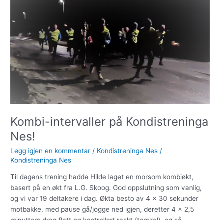
på
Kondistreninga
Nes!
Kombi-intervaller på Kondistreninga
Nes!
Legg igjen en kommentar
/
Kondistreninga Nes
/
Kondistreninga Nes
Til dagens trening hadde Hilde laget en morsom kombiøkt,
basert på en økt fra L.G. Skoog. God oppslutning som vanlig,
og vi var 19 deltakere i dag. Økta besto av 4 x 30 sekunder
motbakke, med pause gå/jogge ned igjen, deretter 4 x 2,5