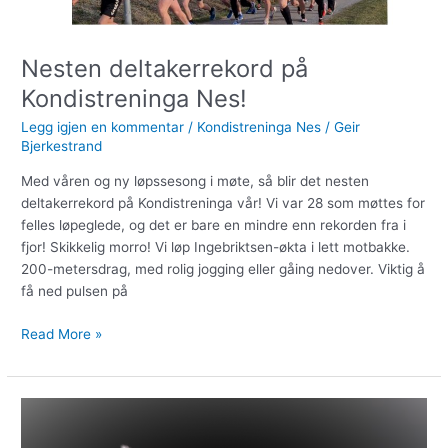
Nesten deltakerrekord på
Kondistreninga Nes!
Legg igjen en kommentar
/
Kondistreninga Nes
/
Geir
Bjerkestrand
Med våren og ny løpssesong i møte, så blir det nesten
deltakerrekord på Kondistreninga vår! Vi var 28 som møttes for
felles løpeglede, og det er bare en mindre enn rekorden fra i
fjor! Skikkelig morro! Vi løp Ingebriktsen-økta i lett motbakke.
200-metersdrag, med rolig jogging eller gåing nedover. Viktig å
få ned pulsen på
Read More »
Kombi-
intervaller