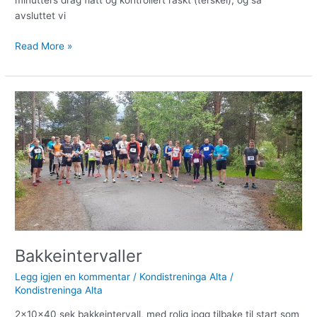
minutters drag flatt og kontrollert raskt (terskel), og så
avsluttet vi
Read More »
Bakkeintervaller
Bakkeintervaller
Legg igjen en kommentar
/
Kondistreninga Alta
/
Kondistreninga Alta
2x10x40 sek bakkeintervall, med rolig jogg tilbake til start som