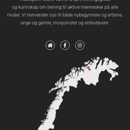
og kunnskap om trening til aktive mennesker på alle
nivåer. Vi henvender oss til både nybegynnere og erfarne,
unge og gamle, mosjonister og eliteutøvere.
H
F
I
o
a
n
m
c
s
e
e
t
b
a
o
g
o
r
k
a
-
m
f