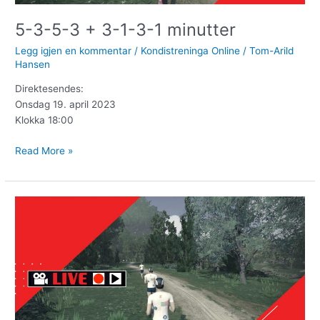
5-3-5-3 + 3-1-3-1 minutter
Legg igjen en kommentar
/
Kondistreninga Online
/
Tom-Arild
Hansen
Direktesendes:
Onsdag 19. april 2023
Klokka 18:00
Read More »
1×8,
1×5,
4×2
og
4×1