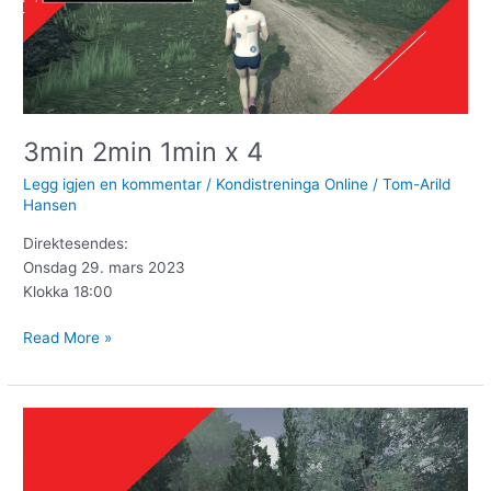
3min 2min 1min x 4
Legg igjen en kommentar
/
Kondistreninga Online
/
Tom-Arild
Hansen
Direktesendes:
Onsdag 29. mars 2023
Klokka 18:00
Read More »
6
x
3