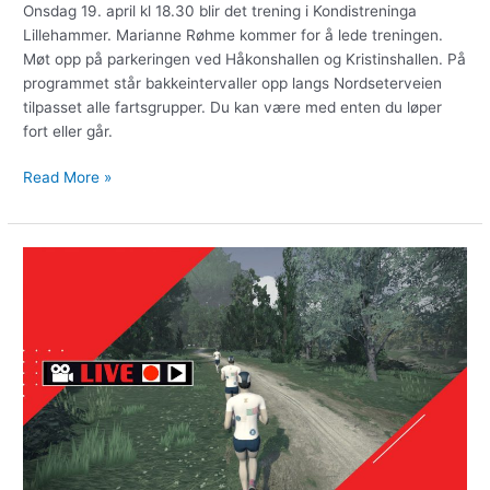
Onsdag 19. april kl 18.30 blir det trening i Kondistreninga
Lillehammer. Marianne Røhme kommer for å lede treningen.
Møt opp på parkeringen ved Håkonshallen og Kristinshallen. På
programmet står bakkeintervaller opp langs Nordseterveien
tilpasset alle fartsgrupper. Du kan være med enten du løper
fort eller går.
Read More »
5-
3-
5-
3
+
3-
1-
3-
1
minutter