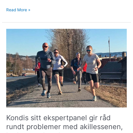
Read More »
Kondis
sitt
ekspertpanel
gir
råd
rundt
problemer
med
akillessenen,
hælen
og
skovalg
Kondis sitt ekspertpanel gir råd
rundt problemer med akillessenen,