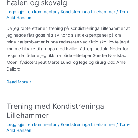
hælen og skovalg
Legg igjen en kommentar
/
Kondistreninga Lillehammer
/
Tom-
Arild Hansen
Da jeg røpte etter en trening på Kondistreninga Lillehammer at
jeg hadde fått gode råd av Kondis sitt ekspertpanel på om
mine hælproblemer kunne reduseres ved riktig sko, lovte jeg å
komme tilbake til gruppa med hvilke råd jeg mottok. Nedenfor
følger de rådene jeg fikk fra både eliteløper Sondre Nordstad
Moen, fysioterapeut Marte Lund, og lege og kirurg Odd Arne
Daljord.
Read More »
Trening med Kondistreninga
Trening
med
Lillehammer
Kondistreninga
Legg igjen en kommentar
/
Kondistreninga Lillehammer
/
Tom-
Lillehammer
Arild Hansen