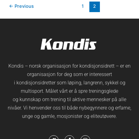
←
Previous
1
2
Kondis – norsk organisasjon for kondisjonsidrett – er en
organisasjon for deg som er interessert
i kondisjonsidretter som løping, langrenn, sykkel og
multisport. Målet vårt er å spre treningsglede
og kunnskap om trening til aktive mennesker på alle
nivåer. Vi henvender oss til både nybegynnere og erfarne,
unge og gamle, mosjonister og eliteutøvere.
H
F
I