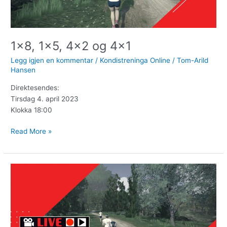
1×8, 1×5, 4×2 og 4×1
Legg igjen en kommentar
/
Kondistreninga Online
/
Tom-Arild
Hansen
Direktesendes:
Tirsdag 4. april 2023
Klokka 18:00
Read More »
3min
2min
1min
x
4